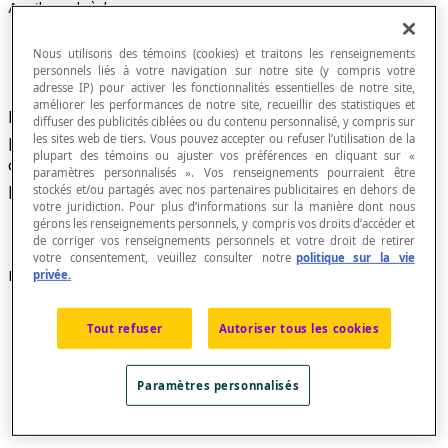
Angle polyèdre
Nous utilisons des témoins (cookies) et traitons les renseignements
personnels liés à votre navigation sur notre site (y compris votre
adresse IP) pour activer les fonctionnalités essentielles de notre site,
améliorer les performances de notre site, recueillir des statistiques et
Figure géométrique formée par la rencontre de
diffuser des publicités ciblées ou du contenu personnalisé, y compris sur
plusieurs plans ayant au moins un point en
les sites web de tiers. Vous pouvez accepter ou refuser l’utilisation de la
plupart des témoins ou ajuster vos préférences en cliquant sur «
commun, appelé le sommet de l'angle. Un angle
paramètres personnalisés ». Vos renseignements pourraient être
polyèdre est un angle solide.
stockés et/ou partagés avec nos partenaires publicitaires en dehors de
votre juridiction. Pour plus d’informations sur la manière dont nous
gérons les renseignements personnels, y compris vos droits d’accéder et
de corriger vos renseignements personnels et votre droit de retirer
votre consentement, veuillez consulter notre
politique sur la vie
Exemples
privée.
Voici un
angle dièdre
:
Tout refuser
Autoriser tous les cookies
Paramètres personnalisés