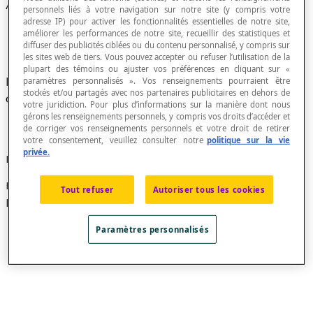
Angle dièdre
personnels liés à votre navigation sur notre site (y compris votre
adresse IP) pour activer les fonctionnalités essentielles de notre site,
améliorer les performances de notre site, recueillir des statistiques et
diffuser des publicités ciblées ou du contenu personnalisé, y compris sur
les sites web de tiers. Vous pouvez accepter ou refuser l’utilisation de la
plupart des témoins ou ajuster vos préférences en cliquant sur «
Figure géométrique formée par deux demi-plans
paramètres personnalisés ». Vos renseignements pourraient être
stockés et/ou partagés avec nos partenaires publicitaires en dehors de
de même frontière.
votre juridiction. Pour plus d’informations sur la manière dont nous
gérons les renseignements personnels, y compris vos droits d’accéder et
de corriger vos renseignements personnels et votre droit de retirer
votre consentement, veuillez consulter notre
politique sur la vie
privée.
Exemple
La ligne droite AB est la frontière entre les deux demi-
Tout refuser
Autoriser tous les cookies
plans.
Paramètres personnalisés