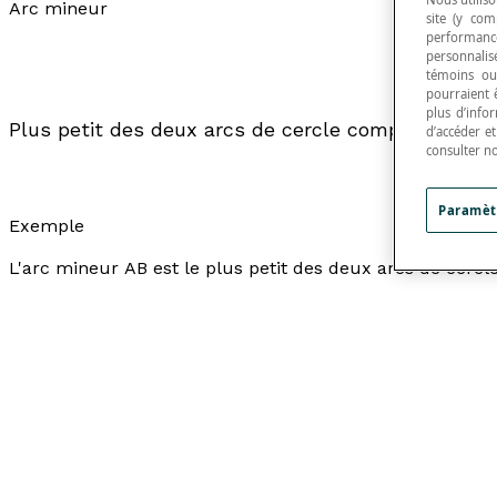
Arc mineur
site (y com
performance
personnalisé
témoins ou
pourraient 
plus d’info
Plus petit des deux arcs de cercle compris entre 
d’accéder e
consulter n
Paramèt
Exemple
L'arc mineur AB est le plus petit des deux arcs de cercle