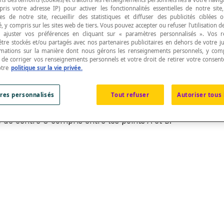
pris votre adresse IP) pour activer les fonctionnalités essentielles de notre site
s de notre site, recueillir des statistiques et diffuser des publicités ciblées
, y compris sur les sites web de tiers. Vous pouvez accepter ou refuser l’utilisation d
 ajuster vos préférences en cliquant sur « paramètres personnalisés ». Vos 
être stockés et/ou partagés avec nos partenaires publicitaires en dehors de votre ju
rmations sur la manière dont nous gérons les renseignements personnels, y comp
deux points donnés sur ce cercle.
t de corriger vos renseignements personnels et votre droit de retirer votre consent
otre
politique sur la vie privée.
res personnalisés
Tout refuser
Autoriser tous 
 de centre O compris entre les points A et B.