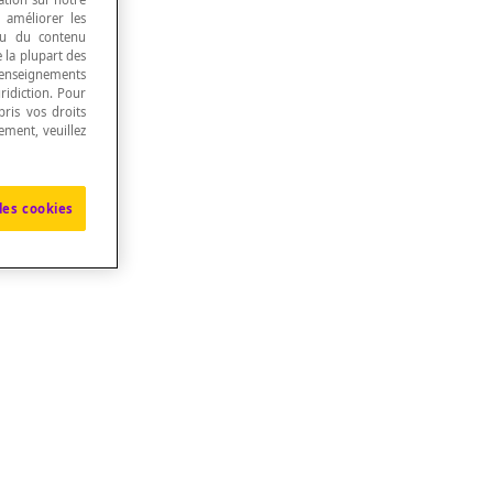
, améliorer les
 ou du contenu
e la plupart des
renseignements
ridiction. Pour
ris vos droits
ement, veuillez
les cookies