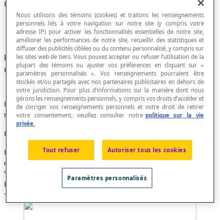
Intérieur d'une conique
Nous utilisons des témoins (cookies) et traitons les renseignements
personnels liés à votre navigation sur notre site (y compris votre
adresse IP) pour activer les fonctionnalités essentielles de notre site,
améliorer les performances de notre site, recueillir des statistiques et
diffuser des publicités ciblées ou du contenu personnalisé, y compris sur
Ensemble des points du plan d'où l'on ne peut
les sites web de tiers. Vous pouvez accepter ou refuser l’utilisation de la
plupart des témoins ou ajuster vos préférences en cliquant sur «
mener aucune
tangente
à une
conique
.
paramètres personnalisés ». Vos renseignements pourraient être
stockés et/ou partagés avec nos partenaires publicitaires en dehors de
votre juridiction. Pour plus d’informations sur la manière dont nous
gérons les renseignements personnels, y compris vos droits d’accéder et
L'intérieur d'un
hyperbole
correspond à la région où
de corriger vos renseignements personnels et votre droit de retirer
sont situés les
foyers
.
votre consentement, veuillez consulter notre
politique sur la vie
privée.
Exemple
Tout refuser
Autoriser tous les cookies
Le graphique ci-dessous illustre en orangé l'intérieur
de l'hyperbole d'équation [latex]\dfrac{x^2}{4} −
\dfrac{y^2}{7} = 1[/latex], soit la région déterminée par
Paramètres personnalisés
l'inéquation [latex]\dfrac{x^2}{4} − \dfrac{y^2}{7} ≥
1[/latex].