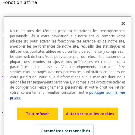
Fonction affine
Nous utilisons des témoins (cookies) et traitons les renseignements
Fonction définie par une relation de la forme
f(x)
personnels liés à votre navigation sur notre site (y compris votre
adresse IP) pour activer les fonctionnalités essentielles de notre site,
=
ax
+
b
, où
a
et
b
sont des
nombres réels
.
améliorer les performances de notre site, recueillir des statistiques et
diffuser des publicités ciblées ou du contenu personnalisé, y compris sur
les sites web de tiers. Vous pouvez accepter ou refuser l’utilisation de la
plupart des témoins ou ajuster vos préférences en cliquant sur «
Le
graphique cartésien
d'une fonction affine est une
paramètres personnalisés ». Vos renseignements pourraient être
droite
translatée
d'une droite représentative d'une
stockés et/ou partagés avec nos partenaires publicitaires en dehors de
fonction de variation directe
.
votre juridiction. Pour plus d’informations sur la manière dont nous
gérons les renseignements personnels, y compris vos droits d’accéder et
de corriger vos renseignements personnels et votre droit de retirer
Exemples
votre consentement, veuillez consulter notre
politique sur la vie
privée.
La fonction «
f
: [latex]\mathbb{R}[/latex]
→ [latex]\mathbb{R}[/latex] :
x
↦ 2
x
– 1 » est une
fonction affine.
Tout refuser
Autoriser tous les cookies
Paramètres personnalisés