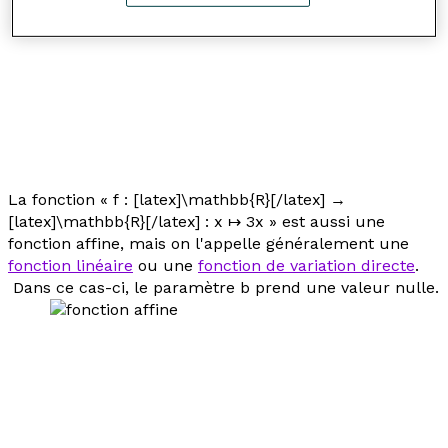
La fonction «
f
: [latex]\mathbb{R}[/latex] →
[latex]\mathbb{R}[/latex] :
x
↦ 3
x
» est aussi une
fonction affine, mais on l'appelle généralement une
fonction linéaire
ou une
fonction de variation directe
.
Dans ce cas-ci, le paramètre
b
prend une valeur nulle.