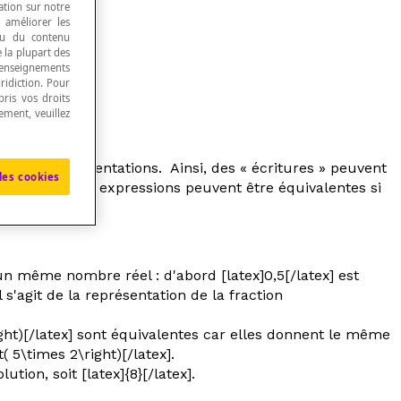
ation sur notre
, améliorer les
 ou du contenu
e la plupart des
renseignements
ridiction. Pour
ris vos droits
ement, veuillez
 deux représentations. Ainsi, des « écritures » peuvent
les cookies
 même aire, des expressions peuvent être équivalentes si
 d'un même nombre réel : d'abord [latex]0,5[/latex] est
l s'agit de la représentation de la fraction
2\right)[/latex] sont équivalentes car elles donnent le même
( 5\times 2\right)[/latex].
tion, soit [latex]{8}[/latex].