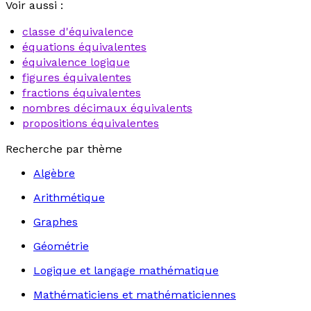
Voir aussi :
classe d'équivalence
équations équivalentes
équivalence logique
figures équivalentes
fractions équivalentes
nombres décimaux équivalents
propositions équivalentes
Recherche par thème
Algèbre
Arithmétique
Graphes
Géométrie
Logique et langage mathématique
Mathématiciens et mathématiciennes