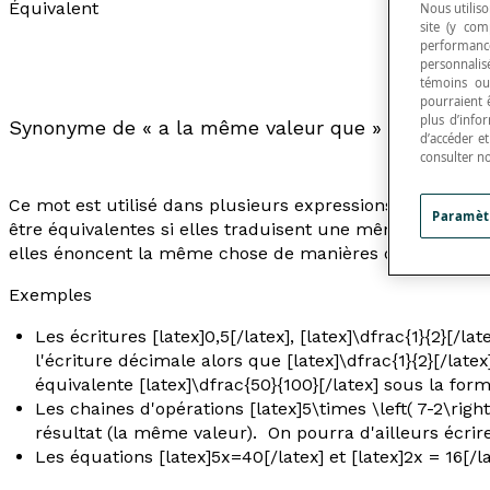
Équivalent
Nous utiliso
site (y com
performance
personnalisé
témoins ou
pourraient 
plus d’info
Synonyme de « a la même valeur que » ou « équiva
d’accéder e
consulter n
Ce mot est utilisé dans plusieurs expressions et dans pl
Paramèt
être équivalentes si elles traduisent une même réalité, 
elles énoncent la même chose de manières différentes ou
Exemples
Les écritures [latex]0,5[/latex], [latex]\dfrac{1}{2}[/l
l'écriture décimale alors que [latex]\dfrac{1}{2}[/latex]
équivalente [latex]\dfrac{50}{100}[/latex] sous la fo
Les chaines d'opérations [latex]5\times \left( 7-2\right
résultat (la même valeur). On pourra d'ailleurs écrire [
Les équations [latex]5x=40[/latex] et [latex]2x = 16[/l