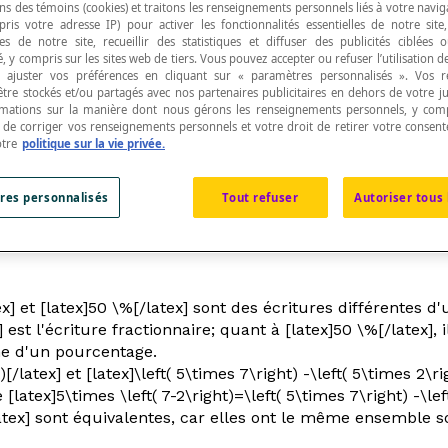
ns des témoins (cookies) et traitons les renseignements personnels liés à votre navig
pris votre adresse IP) pour activer les fonctionnalités essentielles de notre site
s de notre site, recueillir des statistiques et diffuser des publicités ciblées
, y compris sur les sites web de tiers. Vous pouvez accepter ou refuser l’utilisation d
 ajuster vos préférences en cliquant sur « paramètres personnalisés ». Vos 
être stockés et/ou partagés avec nos partenaires publicitaires en dehors de votre ju
rmations sur la manière dont nous gérons les renseignements personnels, y comp
ut à ».
t de corriger vos renseignements personnels et votre droit de retirer votre consent
otre
politique sur la vie privée.
usieurs contextes où on met en rapport deux quantités, ou
res personnalisés
Tout refuser
Autoriser tous 
des « surfaces » peuvent être équivalentes si elles ont la
 si elles ont la même valeur logique, etc.
atex] et [latex]50 \%[/latex] sont des écritures différentes
 est l'écriture fractionnaire; quant à [latex]50 \%[/latex], i
rme d'un pourcentage.
)[/latex] et [latex]\left( 5\times 7\right) -\left( 5\times 
latex]5\times \left( 7-2\right)=\left( 5\times 7\right) -\left
atex] sont équivalentes, car elles ont le même ensemble solu