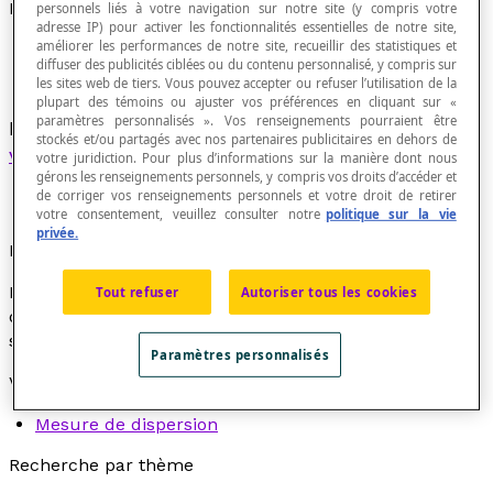
Dispersion
personnels liés à votre navigation sur notre site (y compris votre
adresse IP) pour activer les fonctionnalités essentielles de notre site,
améliorer les performances de notre site, recueillir des statistiques et
diffuser des publicités ciblées ou du contenu personnalisé, y compris sur
les sites web de tiers. Vous pouvez accepter ou refuser l’utilisation de la
plupart des témoins ou ajuster vos préférences en cliquant sur «
paramètres personnalisés ». Vos renseignements pourraient être
Étalement des valeurs d'une
distribution
d'une
stockés et/ou partagés avec nos partenaires publicitaires en dehors de
variable statistique
autour d'une valeur centrale.
votre juridiction. Pour plus d’informations sur la manière dont nous
gérons les renseignements personnels, y compris vos droits d’accéder et
de corriger vos renseignements personnels et votre droit de retirer
votre consentement, veuillez consulter notre
politique sur la vie
privée.
Exemple
L'
écart à la moyenne
, la
variance
et l'
écart type
sont
Tout refuser
Autoriser tous les cookies
des paramètres de dispersion d'une distribution
statistique.
Paramètres personnalisés
Voir aussi
Mesure de dispersion
Recherche par thème