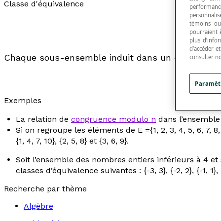
Classe d'équivalence
performance
personnalisé
témoins ou
pourraient 
plus d’info
d’accéder e
Chaque sous-ensemble induit dans un ensemble 
consulter n
Paramèt
Exemples
La relation de
congruence modulo
n
dans l’ensemble 
Si on regroupe les éléments de E ={1, 2, 3, 4, 5, 6, 7, 8, 
{1, 4, 7, 10}, {2, 5, 8} et {3, 6, 9}.
Soit l’ensemble des nombres entiers inférieurs à 4 et
classes d’équivalence suivantes : {-3, 3}, {-2, 2}, {-1, 1}, 
Recherche par thème
Algèbre