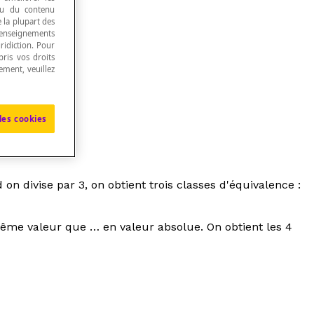
 ou du contenu
e la plupart des
renseignements
ridiction. Pour
ris vos droits
ement, veuillez
emble.
les cookies
 on divise par
3, on obtient trois classes d'équivalence :
a même valeur que … en valeur absolue. On obtient les 4