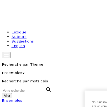
Lexique
Auteurs
Suggestions
English
Recherche par Thème
Ensembles
Recherche par mots clés
Aller
Ensembles
Nous utiliso
site (y com