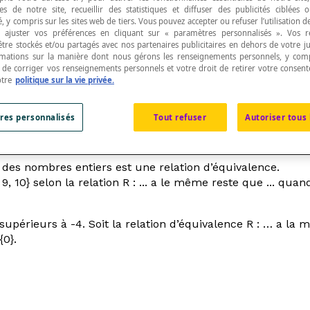
s de notre site, recueillir des statistiques et diffuser des publicités ciblées
, y compris sur les sites web de tiers. Vous pouvez accepter ou refuser l’utilisation d
 ajuster vos préférences en cliquant sur « paramètres personnalisés ». Vos 
être stockés et/ou partagés avec nos partenaires publicitaires en dehors de votre ju
rmations sur la manière dont nous gérons les renseignements personnels, y comp
t de corriger vos renseignements personnels et votre droit de retirer votre consent
par une
relation d’équivalence
définie dans cet ens
otre
politique sur la vie privée.
res personnalisés
Tout refuser
Autoriser tous 
des nombres entiers est une relation d’équivalence.
9, 10} selon la relation R : ...
a le même reste que ... quand
 supérieurs à -4. Soit la relation d’équivalence R : … a l
{0}.