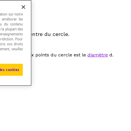
ation sur notre
, améliorer les
 ou du contenu
e la plupart des
appelé le centre du cercle.
renseignements
ridiction. Pour
ris vos droits
ement, veuillez
nce entre deux points du cercle est le
diamètre
d
.
les cookies