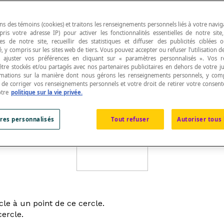
ns des témoins (cookies) et traitons les renseignements personnels liés à votre navig
pris votre adresse IP) pour activer les fonctionnalités essentielles de notre site
s de notre site, recueillir des statistiques et diffuser des publicités ciblées
, y compris sur les sites web de tiers. Vous pouvez accepter ou refuser l’utilisation d
ints sont situés à égale distance d'un point donné 
 ajuster vos préférences en cliquant sur « paramètres personnalisés ». Vos 
être stockés et/ou partagés avec nos partenaires publicitaires en dehors de votre ju
rmations sur la manière dont nous gérons les renseignements personnels, y comp
t de corriger vos renseignements personnels et votre droit de retirer votre consent
otre
politique sur la vie privée.
e O est appelée le
rayon
r
du cercle. La plus grande dista
res personnalisés
Tout refuser
Autoriser tous 
cle à un point de ce cercle.
cercle.