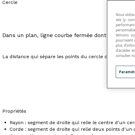
Cercle
Nous utiliso
site (y com
performance
personnalisé
Dans un plan, ligne courbe fermée dont tous les po
témoins ou
pourraient 
plus d’info
d’accéder e
consulter n
La distance qui sépare les points du cercle de son centr
Paramèt
Propriétés
Rayon : segment de droite qui relie le centre d'un cer
Corde : segment de droite qui relie deux points d'un 