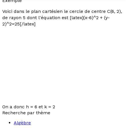
Exemple
Voici dans le plan cartésien le cercle de centre C(6, 2),
de rayon 5 dont l'équation est [latex](x-6)^2 + (y-
2)^2=25[/latex]
On a donc
h
= 6 et
k
= 2
Recherche par thème
Algèbre