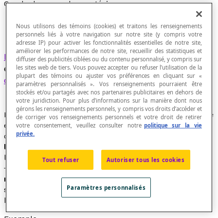
Cercle dans un plan cartésien
Nous utilisons des témoins (cookies) et traitons les renseignements
personnels liés à votre navigation sur notre site (y compris votre
adresse IP) pour activer les fonctionnalités essentielles de notre site,
améliorer les performances de notre site, recueillir des statistiques et
Lieu
de tous les points de coordonnées (
x
,
y
)
diffuser des publicités ciblées ou du contenu personnalisé, y compris sur
équidistants d’un point fixe appelé le
centre du
les sites web de tiers. Vous pouvez accepter ou refuser l’utilisation de la
plupart des témoins ou ajuster vos préférences en cliquant sur «
cercle
.
paramètres personnalisés ». Vos renseignements pourraient être
stockés et/ou partagés avec nos partenaires publicitaires en dehors de
votre juridiction. Pour plus d’informations sur la manière dont nous
gérons les renseignements personnels, y compris vos droits d’accéder et
La distance séparant les points du cercle de son centre
de corriger vos renseignements personnels et votre droit de retirer
est appelée le
rayon du cercle
. Si les coordonnées du
votre consentement, veuillez consulter notre
politique sur la vie
privée.
centre sont (0, 0), on dit que le cercle est
centré à
l’origine
. L'équation d'un cercle de rayon
r
et centré à
l'origine d'un système d'axes cartésiens est : [latex]x^2
Tout refuser
Autoriser tous les cookies
+ y^2=r^2[/latex]. L'équation d'un cercle de rayon
r
et centré au point de coordonnées C(
h
,
k
) d'un
Paramètres personnalisés
système d'axes cartésiens est : [latex](x-h)^2 + (y-
k)^2=r^2[/latex].