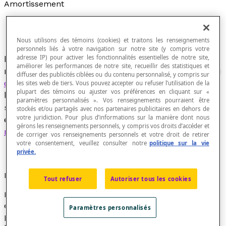
Amortissement
Nous utilisons des témoins (cookies) et traitons les renseignements
personnels liés à votre navigation sur notre site (y compris votre
Dans le domaine des opérations financières, ce
adresse IP) pour activer les fonctionnalités essentielles de notre site,
améliorer les performances de notre site, recueillir des statistiques et
mot désigne les modalités de remboursement du
diffuser des publicités ciblées ou du contenu personnalisé, y compris sur
capital
d'un
emprunt
sans prendre en compte
les sites web de tiers. Vous pouvez accepter ou refuser l’utilisation de la
plupart des témoins ou ajuster vos préférences en cliquant sur «
les charges d'
intérêt
. Ces remboursements
paramètres personnalisés ». Vos renseignements pourraient être
s'effectuent habituellement par versements
stockés et/ou partagés avec nos partenaires publicitaires en dehors de
votre juridiction. Pour plus d’informations sur la manière dont nous
égaux appelés
annuités
(versements annuels) ou
gérons les renseignements personnels, y compris vos droits d’accéder et
mensualités
(versements à chaque mois).
de corriger vos renseignements personnels et votre droit de retirer
votre consentement, veuillez consulter notre
politique sur la vie
privée.
Formule
Tout refuser
Autoriser tous les cookies
Le calcul du montant de l'amortissement d'un
emprunt selon les modalités des versements à
Paramètres personnalisés
pourvoir repose sur le calcul d'expressions