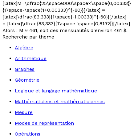
[latex]M=\dfrac{25\space000\space×\space{0,00333}}
{1\space-\space(1+0,00333)^{-60}}[/latex] =
[latex]\dfrac{83,333}{1\space{-1,00333}^{-60}}[/latex]
= [latex]\dfrac{83,333}{1\space-\space{0,8192}}[/latex]
Alors :
M
≈ 461, soit des mensualités d'environ 461 $.
Recherche par thème
Algèbre
Arithmétique
Graphes
Géométrie
Logique et langage mathématique
Mathématiciens et mathématiciennes
Mesure
Modes de représentation
Opérations