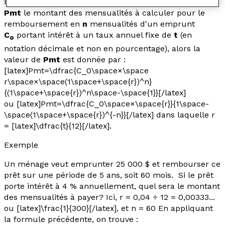
logarithmiques ou exponentielles. Si on désigne par
Pmt
le montant des mensualités à calculer pour le
remboursement en
n
mensualités d'un emprunt
C
portant intérêt à un taux annuel fixe de
t
(en
o
notation décimale et non en pourcentage), alors la
valeur de
Pmt
est donnée par :
[latex]Pmt=\dfrac{C_0\space×\space
r\space×\space(1\space+\space{r})^n}
{(1\space+\space{r})^n\space-\space{1}}[/latex]
ou [latex]Pmt=\dfrac{C_0\space×\space{r}}{1\space-
\space(1\space+\space{r})^{-n}}[/latex] dans laquelle
r
= [latex]\dfrac{t}{12}[/latex].
Exemple
Un ménage veut emprunter 25 000 $ et rembourser ce
prêt sur une période de 5 ans, soit 60 mois. Si le prêt
porte intérêt à 4 % annuellement, quel sera le montant
des mensualités à payer? Ici,
r
= 0,04 ÷ 12 = 0,00333...
ou [latex]\frac{1}{300}[/latex], et
n
= 60 En appliquant
la formule précédente, on trouve :