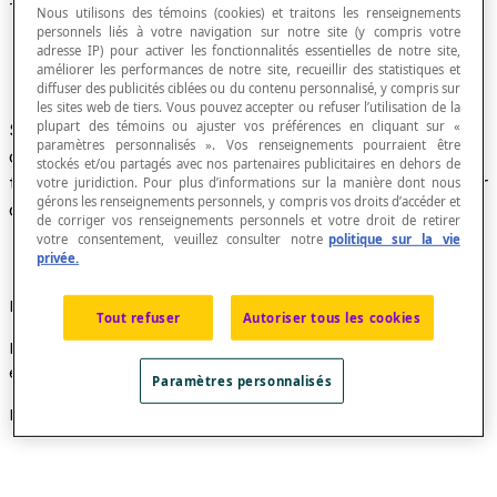
Trace d'une translation
Nous utilisons des témoins (cookies) et traitons les renseignements
personnels liés à votre navigation sur notre site (y compris votre
adresse IP) pour activer les fonctionnalités essentielles de notre site,
améliorer les performances de notre site, recueillir des statistiques et
diffuser des publicités ciblées ou du contenu personnalisé, y compris sur
les sites web de tiers. Vous pouvez accepter ou refuser l’utilisation de la
plupart des témoins ou ajuster vos préférences en cliquant sur «
Si
t
est une
translation
du plan et un point P de
paramètres personnalisés ». Vos renseignements pourraient être
ce plan, on appelle trace de la translation
t
stockés et/ou partagés avec nos partenaires publicitaires en dehors de
toute droite qui passe par P et son image
t
(P) par
votre juridiction. Pour plus d’informations sur la manière dont nous
gérons les renseignements personnels, y compris vos droits d’accéder et
cette translation.
de corriger vos renseignements personnels et votre droit de retirer
votre consentement, veuillez consulter notre
politique sur la vie
privée.
Propriété
Tout refuser
Autoriser tous les cookies
L'ensemble des traces d'une translation forme un
ensemble de
droites parallèles
ou une
direction
.
Paramètres personnalisés
Exemple