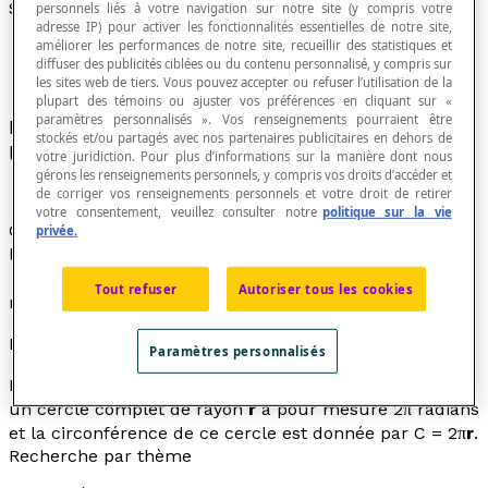
Système circulaire
personnels liés à votre navigation sur notre site (y compris votre
adresse IP) pour activer les fonctionnalités essentielles de notre site,
améliorer les performances de notre site, recueillir des statistiques et
diffuser des publicités ciblées ou du contenu personnalisé, y compris sur
les sites web de tiers. Vous pouvez accepter ou refuser l’utilisation de la
plupart des témoins ou ajuster vos préférences en cliquant sur «
paramètres personnalisés ». Vos renseignements pourraient être
Nom donné au système de mesure d'
angle
dont
stockés et/ou partagés avec nos partenaires publicitaires en dehors de
l'unité de base est le
radian
.
votre juridiction. Pour plus d’informations sur la manière dont nous
gérons les renseignements personnels, y compris vos droits d’accéder et
de corriger vos renseignements personnels et votre droit de retirer
votre consentement, veuillez consulter notre
politique sur la vie
Ce système de mesure est ainsi appelé à cause de
privée.
l'association entre la définition du
radian
et le cercle.
En
trigonométrie
, on utilise le plus souvent des
Tout refuser
Autoriser tous les cookies
mesures d'angles exprimées en radians.
Propriété
Paramètres personnalisés
Dans ce système de mesure, l'angle correspondant à
un cercle complet de rayon
r
a pour mesure 2π radians
et la circonférence de ce cercle est donnée par C = 2π
r
.
Recherche par thème