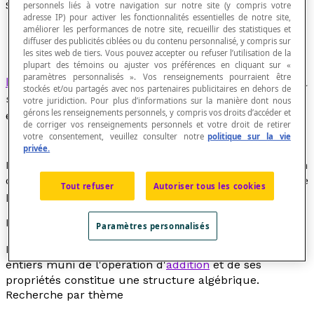
Structure algébrique
personnels liés à votre navigation sur notre site (y compris votre
adresse IP) pour activer les fonctionnalités essentielles de notre site,
améliorer les performances de notre site, recueillir des statistiques et
diffuser des publicités ciblées ou du contenu personnalisé, y compris sur
les sites web de tiers. Vous pouvez accepter ou refuser l’utilisation de la
plupart des témoins ou ajuster vos préférences en cliquant sur «
paramètres personnalisés ». Vos renseignements pourraient être
Produit cartésien
de deux ensembles dans lequel
stockés et/ou partagés avec nos partenaires publicitaires en dehors de
sont définies des
lois de composition
internes ou
votre juridiction. Pour plus d’informations sur la manière dont nous
gérons les renseignements personnels, y compris vos droits d’accéder et
externes et de propriétés de ces lois.
de corriger vos renseignements personnels et votre droit de retirer
votre consentement, veuillez consulter notre
politique sur la vie
privée.
Dès qu'on a défini une ou plusieurs lois de composition
dans un ensemble de couples, on dit que cet ensemble
Tout refuser
Autoriser tous les cookies
possède une structure algébrique.
Exemple
Paramètres personnalisés
L'ensemble [latex]\mathbb{Z}[/latex] des nombres
entiers muni de l'opération d'
addition
et de ses
propriétés constitue une structure algébrique.
Recherche par thème