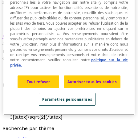
Soustraction de nombres réels
personnels liés à votre navigation sur notre site (y compris votre
adresse IP) pour activer les fonctionnalités essentielles de notre site,
améliorer les performances de notre site, recueillir des statistiques et
diffuser des publicités ciblées ou du contenu personnalisé, y compris sur
les sites web de tiers. Vous pouvez accepter ou refuser l’utilisation de la
plupart des témoins ou ajuster vos préférences en cliquant sur «
paramètres personnalisés ». Vos renseignements pourraient être
Opération
qui, à tout couple (
x
,
y
) de nombres,
stockés et/ou partagés avec nos partenaires publicitaires en dehors de
appelés
termes
de la soustraction, associe un
votre juridiction. Pour plus d’informations sur la manière dont nous
gérons les renseignements personnels, y compris vos droits d’accéder et
nouveau nombre (
x
−
y
) appelé la
différence
des
de corriger vos renseignements personnels et votre droit de retirer
deux termes.
votre consentement, veuillez consulter notre
politique sur la vie
privée.
Tout refuser
Autoriser tous les cookies
Exemples
5,6 – 3,2 = 2,4
Paramètres personnalisés
5π – 3π = 2π
5[latex]\sqrt{2}[/latex] – 2[latex]\sqrt{2}[/latex] =
3[latex]\sqrt{2}[/latex]
Recherche par thème