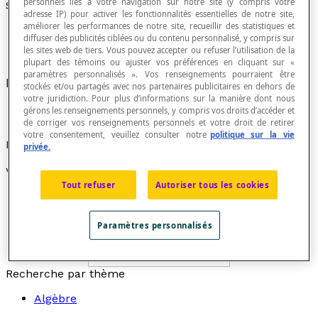
personnels liés à votre navigation sur notre site (y compris votre
Sommet d'un angle
adresse IP) pour activer les fonctionnalités essentielles de notre site,
améliorer les performances de notre site, recueillir des statistiques et
diffuser des publicités ciblées ou du contenu personnalisé, y compris sur
les sites web de tiers. Vous pouvez accepter ou refuser l’utilisation de la
plupart des témoins ou ajuster vos préférences en cliquant sur «
paramètres personnalisés ». Vos renseignements pourraient être
Point de rencontre des deux côtés d'un
angle
.
stockés et/ou partagés avec nos partenaires publicitaires en dehors de
votre juridiction. Pour plus d’informations sur la manière dont nous
gérons les renseignements personnels, y compris vos droits d’accéder et
de corriger vos renseignements personnels et votre droit de retirer
votre consentement, veuillez consulter notre
politique sur la vie
Exemple
privée.
Voici un angle AOB de sommet O :
Tout refuser
Autoriser tous les cookies
Paramètres personnalisés
Recherche par thème
Algèbre