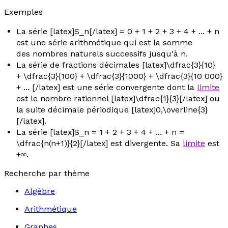
Exemples
La série [latex]S_n[/latex] = 0 + 1 + 2 + 3 + 4 + ... +
n
est une série arithmétique qui est la somme
des nombres naturels successifs jusqu'à
n
.
La série de fractions décimales [latex]\dfrac{3}{10}
+ \dfrac{3}{100} + \dfrac{3}{1000} + \dfrac{3}{10 000}
+ ... [/latex] est une série convergente dont la
limite
est le nombre rationnel [latex]\dfrac{1}{3}[/latex] ou
la suite décimale périodique [latex]0,\overline{3}
[/latex].
La série [latex]S_n = 1 + 2 + 3 + 4 + ... + n =
\dfrac{n(n+1)}{2}[/latex] est divergente. Sa
limite
est
+∞.
Recherche par thème
Algèbre
Arithmétique
Graphes