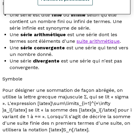
Propriété
Une série est dite
finie
ou
infinie
selon qu'elle
contient un nombre fini ou infini de termes. Une
série infinie est synonyme de série.
Une
série arithmétique
est une série dont les
termes sont éléments d'une
suite arithmétique
.
Une
série convergente
est une série qui tend vers
un nombre donné.
Une série
divergente
est une série qui n'est pas
convergente.
Symbole
Pour désigner une sommation de façon abrégée, on
utilise la lettre grecque majuscule Σ, qui se lit « sigma
». L'expression [latex]\sum\limits_{i=1}^{+\infty
}a_i[/latex] se lit « la somme des [latex]a_i[/latex] pour i
variant de 1 à +∞ ». Lorsqu'il s'agit de décrire la somme
d'une suite finie des
n
premiers termes d'une suite, on
utilisera la notation [latex]S_n[/latex].