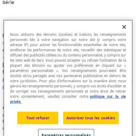
Série
Nous utilisons des témoins (cookies) et traitons les renseignements
Nombre réel pouvant s'exprimer comme la
personnels liés à votre navigation sur notre site (y compris votre
somme d'une suite infinie de nombre réels, soit
adresse IP) pour activer les fonctionnalités essentielles de notre site,
une expression de la forme [latex]a_1 + a_2 + a_3
améliorer les performances de notre site, recueillir des statistiques et
diffuser des publicités ciblées ou du contenu personnalisé, y compris sur
+ ... + a_n[/latex], soit, en abrégé,
les sites web de tiers. Vous pouvez accepter ou refuser l’utilisation de la
[latex]\sum\limits_{i=1}^{+\infty }a_i[/latex] où
plupart des témoins ou ajuster vos préférences en cliquant sur «
paramètres personnalisés ». Vos renseignements pourraient être
les [latex]a_i[/latex] sont les termes d'
une suite
stockés et/ou partagés avec nos partenaires publicitaires en dehors de
numérique
{[latex]a_n[/latex]} infinie de
nombres
votre juridiction. Pour plus d’informations sur la manière dont nous
réels
.
gérons les renseignements personnels, y compris vos droits d’accéder et
de corriger vos renseignements personnels et votre droit de retirer
votre consentement, veuillez consulter notre
politique sur la vie
privée.
Une série est une somme de termes alors qu'une
suite
numérique
est une liste de termes. Dans les deux cas,
Tout refuser
Autoriser tous les cookies
la séquence des termes est régie par une
règle
arithmétique.
Paramètres personnalisés