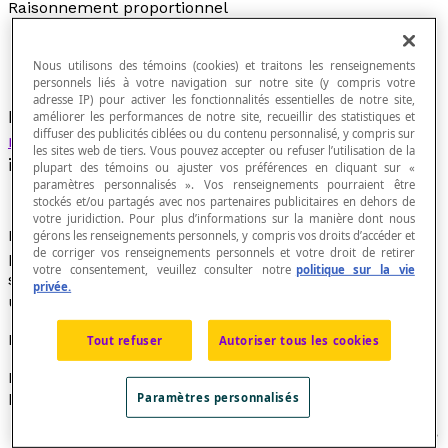
Raisonnement proportionnel
Nous utilisons des témoins (cookies) et traitons les renseignements
personnels liés à votre navigation sur notre site (y compris votre
adresse IP) pour activer les fonctionnalités essentielles de notre site,
Procédé de résolution de problème par
améliorer les performances de notre site, recueillir des statistiques et
diffuser des publicités ciblées ou du contenu personnalisé, y compris sur
raisonnement mathématique
dans lequel
les sites web de tiers. Vous pouvez accepter ou refuser l’utilisation de la
interviennent des
rapports
ou une
proportion
.
plupart des témoins ou ajuster vos préférences en cliquant sur «
paramètres personnalisés ». Vos renseignements pourraient être
stockés et/ou partagés avec nos partenaires publicitaires en dehors de
votre juridiction. Pour plus d’informations sur la manière dont nous
Pour résoudre un problème à l'aide du raisonnement
gérons les renseignements personnels, y compris vos droits d’accéder et
de corriger vos renseignements personnels et votre droit de retirer
proportionnel, il y a d'abord lieu de reconnaitre dans la
votre consentement, veuillez consulter notre
politique sur la vie
situation qu'une quantité ou une grandeur est liée à
privée.
une autre par un rapport déterminé.
Exemple
Tout refuser
Autoriser tous les cookies
Lors d'un récent voyage, Robert a parcouru 483
kilomètres en 7 heures.
Paramètres personnalisés
Quelle a été sa vitesse moyenne pendant ce voyage?