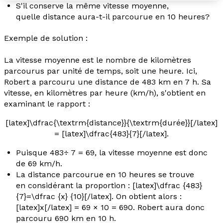
S'il conserve la même vitesse moyenne,
quelle distance aura-t-il parcourue en 10 heures?
Exemple de solution :
La
vitesse moyenne
est le nombre de kilomètres
parcourus par unité de temps, soit une heure. Ici,
Robert a parcouru une distance de 483 km en 7 h. Sa
vitesse, en kilomètres par heure (km/h), s'obtient en
examinant le rapport :
[latex]\dfrac{\textrm{distance}}{\textrm{durée}}[/latex]
= [latex]\dfrac{483}{7}[/latex]
.
Puisque 483÷ 7 = 69, la vitesse moyenne est donc
de 69 km/h.
La distance parcourue en 10 heures se trouve
en considérant la proportion : [latex]\dfrac {483}
{7}=\dfrac {x} {10}[/latex]. On obtient alors :
[latex]x[/latex] = 69 × 10 = 690. Robert aura donc
parcouru 690 km en 10 h.