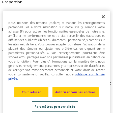
Proportion
Nous utilisons des témoins (cookies) et traitons les renseignements
personnels liés à votre navigation sur notre site (y compris votre
Égalité de deux
rapports
.
adresse IP) pour activer les fonctionnalités essentielles de notre site,
améliorer les performances de notre site, recueillir des statistiques et
diffuser des publicités ciblées ou du contenu personnalisé, y compris sur
les sites web de tiers. Vous pouvez accepter ou refuser l’utilisation de la
plupart des témoins ou ajuster vos préférences en cliquant sur «
Terminologie
paramètres personnalisés ». Vos renseignements pourraient être
stockés et/ou partagés avec nos partenaires publicitaires en dehors de
Dans une proportion notée [latex]\dfrac {a} {b}
votre juridiction. Pour plus d’informations sur la manière dont nous
gérons les renseignements personnels, y compris vos droits d’accéder et
=\dfrac {c} {d}[/latex] ou a : b :: c : d, on lit «
a
est à
de corriger vos renseignements personnels et votre droit de retirer
b
ce que
c
est à
d
» et on écrit :
ad
=
bc
.
votre consentement, veuillez consulter notre
politique sur la vie
Les éléments
a
et
d
sont appelés les
extrêmes
(ou
privée.
termes extrêmes
) alors que les éléments
b
et
c
sont
appelés les
moyens
(ou
termes moyens
).
Tout refuser
Autoriser tous les cookies
Dans une proportion à trois termes [latex]\dfrac {a}
{b} =\dfrac {b} {c}[/latex] , le deuxième terme
b
est
appelé un
moyen proportionnel
.
Paramètres personnalisés