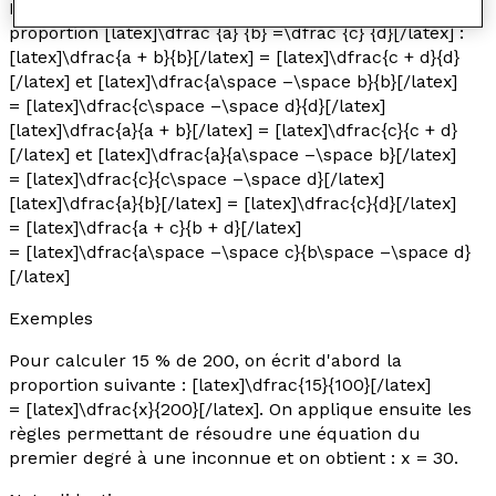
Les opérations suivantes sont admises à partir de la
proportion [latex]\dfrac {a} {b} =\dfrac {c} {d}[/latex] :
[latex]\dfrac{a + b}{b}[/latex] = [latex]\dfrac{c + d}{d}
[/latex] et [latex]\dfrac{a\space –\space b}{b}[/latex]
= [latex]\dfrac{c\space –\space d}{d}[/latex]
[latex]\dfrac{a}{a + b}[/latex] = [latex]\dfrac{c}{c + d}
[/latex] et [latex]\dfrac{a}{a\space –\space b}[/latex]
= [latex]\dfrac{c}{c\space –\space d}[/latex]
[latex]\dfrac{a}{b}[/latex] = [latex]\dfrac{c}{d}[/latex]
= [latex]\dfrac{a + c}{b + d}[/latex]
= [latex]\dfrac{a\space –\space c}{b\space –\space d}
[/latex]
Exemples
Pour calculer 15 % de 200, on écrit d'abord la
proportion suivante : [latex]\dfrac{15}{100}[/latex]
= [latex]\dfrac{x}{200}[/latex]. On applique ensuite les
règles permettant de résoudre une équation du
premier degré à une inconnue et on obtient :
x
= 30.