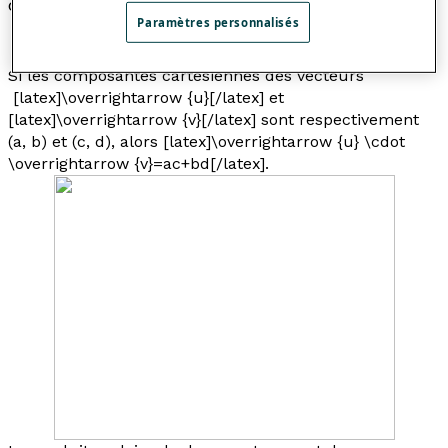
directions des deux vecteurs.
Paramètres personnalisés
Si les composantes cartésiennes des vecteurs
[latex]\overrightarrow {u}[/latex] et
[latex]\overrightarrow {v}[/latex] sont respectivement
(
a
,
b
) et (
c
,
d
), alors [latex]\overrightarrow {u} \cdot
\overrightarrow {v}=ac+bd[/latex].