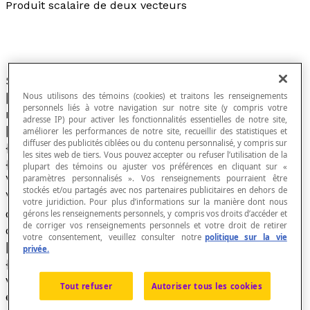
Produit scalaire de deux vecteurs
Soit deux vecteurs [latex]\overrightarrow {u}
[/latex] et [latex]\overrightarrow {v}[/latex]; le
Nous utilisons des témoins (cookies) et traitons les renseignements
personnels liés à votre navigation sur notre site (y compris votre
nombre réel résultant de l'opération notée
adresse IP) pour activer les fonctionnalités essentielles de notre site,
[latex]\overrightarrow {u}\cdot \overrightarrow
améliorer les performances de notre site, recueillir des statistiques et
diffuser des publicités ciblées ou du contenu personnalisé, y compris sur
{v}[/latex] et telle que [latex]\overrightarrow
les sites web de tiers. Vous pouvez accepter ou refuser l’utilisation de la
{u}\cdot \overrightarrow {v}=\left\|
plupart des témoins ou ajuster vos préférences en cliquant sur «
paramètres personnalisés ». Vos renseignements pourraient être
\overrightarrow {u}\right\| \cdot \left\|
stockés et/ou partagés avec nos partenaires publicitaires en dehors de
\overrightarrow {v}\right\| \cos \theta[/latex],
votre juridiction. Pour plus d’informations sur la manière dont nous
où [latex]\left\| \overrightarrow {u}\right\|[/latex]
gérons les renseignements personnels, y compris vos droits d’accéder et
de corriger vos renseignements personnels et votre droit de retirer
désigne la
norme
du vecteur
votre consentement, veuillez consulter notre
politique sur la vie
[latex]u[/latex], [latex]\left\| \overrightarrow
privée.
{v}\right\|[/latex] désigne la norme du
vecteur[latex]v[/latex] et [latex]\theta[/latex]
Tout refuser
Autoriser tous les cookies
est la mesure de l'angle formé entre les