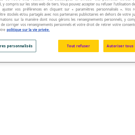
, y compris sur les sites web de tiers. Vous pouvez accepter ou refuser l’utilisation d
 ajuster vos préférences en cliquant sur « paramètres personnalisés ». Vos 
être stockés et/ou partagés avec nos partenaires publicitaires en dehors de votre ju
rmations sur la manière dont nous gérons les renseignements personnels, y comp
t de corriger vos renseignements personnels et votre droit de retirer votre consent
otre
politique sur la vie privée.
un
vecteur
.
res personnalisés
Tout refuser
Autoriser tous 
[latex]\overline{v}[/latex], notée [latex]\parallel \overli