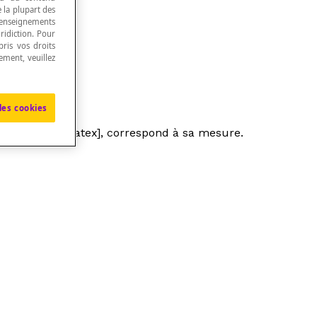
e la plupart des
renseignements
ridiction. Pour
ris vos droits
ement, veuillez
les cookies
ne{v}\parallel[/latex], correspond à sa mesure.