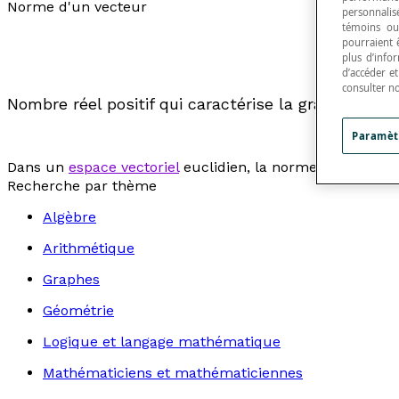
Norme d'un vecteur
personnalisé
témoins ou
pourraient 
plus d’info
d’accéder e
consulter n
Nombre réel positif qui caractérise la grandeur d'
Paramèt
Dans un
espace vectoriel
euclidien, la norme d'un vecteur 
Recherche par thème
Algèbre
Arithmétique
Graphes
Géométrie
Logique et langage mathématique
Mathématiciens et mathématiciennes