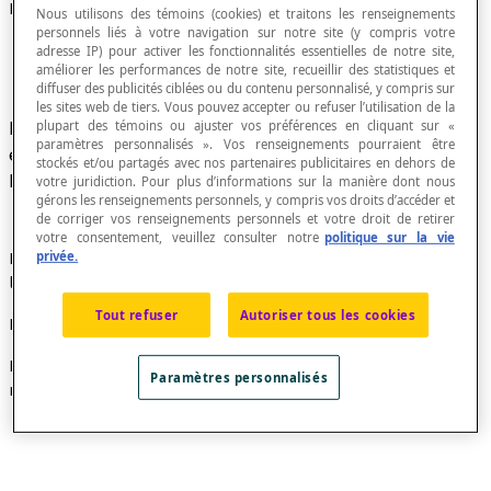
Polygones isométriques
Nous utilisons des témoins (cookies) et traitons les renseignements
personnels liés à votre navigation sur notre site (y compris votre
adresse IP) pour activer les fonctionnalités essentielles de notre site,
améliorer les performances de notre site, recueillir des statistiques et
diffuser des publicités ciblées ou du contenu personnalisé, y compris sur
les sites web de tiers. Vous pouvez accepter ou refuser l’utilisation de la
Des
polygones
P et P' sont isométriques s'il
plupart des témoins ou ajuster vos préférences en cliquant sur «
paramètres personnalisés ». Vos renseignements pourraient être
existe une
isométrie
H du plan telle que H(P) =
stockés et/ou partagés avec nos partenaires publicitaires en dehors de
P'.
votre juridiction. Pour plus d’informations sur la manière dont nous
gérons les renseignements personnels, y compris vos droits d’accéder et
de corriger vos renseignements personnels et votre droit de retirer
votre consentement, veuillez consulter notre
politique sur la vie
privée.
Les polygones isométriques sont des polygones dont
les
éléments homologues
sont isométriques.
Tout refuser
Autoriser tous les cookies
Exemple
Les polygones P et P' sont isométriques par une
Paramètres personnalisés
réflexion d'axe
s
: