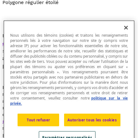
Polygone régulier étoilé
Un polygone régulier étoilé est un
polygone
Nous utilisons des témoins (cookies) et traitons les renseignements
personnels liés à votre navigation sur notre site (y compris votre
équiangle
équilatéral
croisé
, créé en reliant un
adresse IP) pour activer les fonctionnalités essentielles de notre site,
sommet d'un
polygone régulier
à
p
côtés à un
améliorer les performances de notre site, recueillir des statistiques et
diffuser des publicités ciblées ou du contenu personnalisé, y compris sur
autre sommet non adjacent et en continuant le
les sites web de tiers. Vous pouvez accepter ou refuser l’utilisation de la
processus jusqu'à revenir au premier sommet.
plupart des témoins ou ajuster vos préférences en cliquant sur «
paramètres personnalisés ». Vos renseignements pourraient être
stockés et/ou partagés avec nos partenaires publicitaires en dehors de
votre juridiction. Pour plus d’informations sur la manière dont nous
Pour construire un polygone étoilé à
p
sommets, on
gérons les renseignements personnels, y compris vos droits d’accéder et
de corriger vos renseignements personnels et votre droit de retirer
subdivise d'abord un cercle en
p
points formant des
votre consentement, veuillez consulter notre
politique sur la vie
arcs isométriques. Puis, partant d'un sommet, on le
privée.
relie à un sommet situé
q
positions du sommet de
départ, de telle sorte que
p
et
q
soient des
nombres
Tout refuser
Autoriser tous les cookies
relativement premiers
et que les points ainsi reliés
soient distants d'au moins une position. Par exemple,
pour un pentagone régulier étoilé (5), soit une étoile à
Paramètres personnalisés