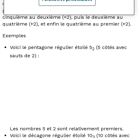
cinq branches, on relie un premier point au troisième
point (+2), puis le troisième au cinquième (+2), puis le
cinquième au deuxième (+2), puis le deuxième au
quatrième (+2), et enfin le quatrième au premier (+2).
Exemples
Voici le pentagone régulier étoilé 5
(5 côtés avec
2
sauts de 2) :
Les nombres 5 et 2 sont relativement premiers.
Voici le décagone régulier étoilé 10
(10 côtés avec
3