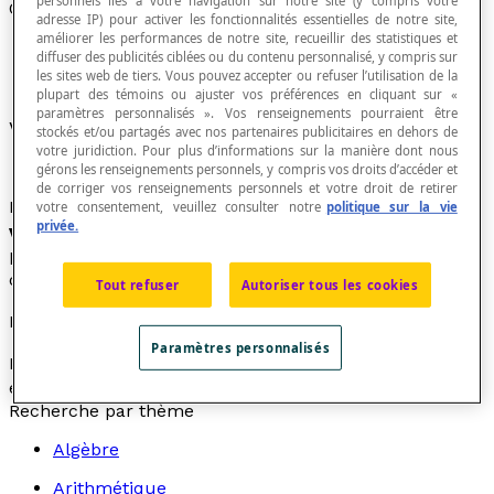
personnels liés à votre navigation sur notre site (y compris votre
Optimum
adresse IP) pour activer les fonctionnalités essentielles de notre site,
améliorer les performances de notre site, recueillir des statistiques et
diffuser des publicités ciblées ou du contenu personnalisé, y compris sur
les sites web de tiers. Vous pouvez accepter ou refuser l’utilisation de la
plupart des témoins ou ajuster vos préférences en cliquant sur «
paramètres personnalisés ». Vos renseignements pourraient être
Valeur extrême d'un ensemble de nombres.
stockés et/ou partagés avec nos partenaires publicitaires en dehors de
votre juridiction. Pour plus d’informations sur la manière dont nous
gérons les renseignements personnels, y compris vos droits d’accéder et
de corriger vos renseignements personnels et votre droit de retirer
La maximum ou le minimum d'un intervalle sont des
votre consentement, veuillez consulter notre
politique sur la vie
privée.
valeurs optimales
. De même le sommet d'un
parabole, qui peut être un
minimum
ou un
maximum
de l'ensemble image, est un optimum de la fonction.
Tout refuser
Autoriser tous les cookies
Exemple
Paramètres personnalisés
Pour l'intervalle [−5, 10], chacune des valeurs −5 et 10
est une valeur optimale ou un optimum.
Recherche par thème
Algèbre
Arithmétique