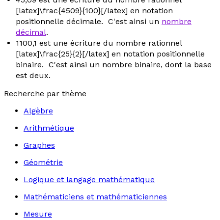
[latex]\frac{4509}{100}[/latex] en notation
positionnelle décimale. C'est ainsi un
nombre
décimal
.
1100,1 est une écriture du nombre rationnel
[latex]\frac{25}{2}[/latex] en notation positionnelle
binaire. C'est ainsi un nombre binaire, dont la base
est deux.
Recherche par thème
Algèbre
Arithmétique
Graphes
Géométrie
Logique et langage mathématique
Mathématiciens et mathématiciennes
Mesure