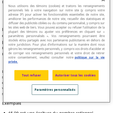
Notation positionnelle
Nous utilisons des témoins (cookies) et traitons les renseignements
personnels liés à votre navigation sur notre site (y compris votre
adresse IP) pour activer les fonctionnalités essentielles de notre site,
améliorer les performances de notre site, recueillir des statistiques et
diffuser des publicités ciblées ou du contenu personnalisé, y compris sur
les sites web de tiers. Vous pouvez accepter ou refuser l’utilisation de la
Procédé d'écriture des nombres dans lequel
plupart des témoins ou ajuster vos préférences en cliquant sur «
chaque position d'un chiffre est reliée à la
paramètres personnalisés ». Vos renseignements pourraient être
stockés et/ou partagés avec nos partenaires publicitaires en dehors de
position voisine par un multiplicateur. Le
votre juridiction. Pour plus d’informations sur la manière dont nous
multiplicateur définit la base du système de
gérons les renseignements personnels, y compris vos droits d’accéder et
numération.
de corriger vos renseignements personnels et votre droit de retirer
votre consentement, veuillez consulter notre
politique sur la vie
privée.
Dans le
système de numération décimal
, la base du
Tout refuser
Autoriser tous les cookies
système est dix, de telle sorte que le multiplicateur
d'une position à l'autre est 10, lorsqu'on se déplace
vers la gauche ou [latex]\dfrac{1}{10}[/latex] lorsqu'on
Paramètres personnalisés
se déplace vers la droite.
Exemples
45,09 est une écriture du nombre rationnel