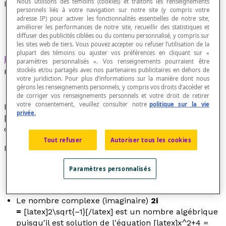
Nous utilisons des témoins (cookies) et traitons les renseignements
Nombre algébrique
personnels liés à votre navigation sur notre site (y compris votre
adresse IP) pour activer les fonctionnalités essentielles de notre site,
améliorer les performances de notre site, recueillir des statistiques et
diffuser des publicités ciblées ou du contenu personnalisé, y compris sur
les sites web de tiers. Vous pouvez accepter ou refuser l’utilisation de la
plupart des témoins ou ajuster vos préférences en cliquant sur «
Nombre complexe
qui est
racine d'un polynôme
paramètres personnalisés ». Vos renseignements pourraient être
non nul à coefficients rationnels.
stockés et/ou partagés avec nos partenaires publicitaires en dehors de
votre juridiction. Pour plus d’informations sur la manière dont nous
gérons les renseignements personnels, y compris vos droits d’accéder et
de corriger vos renseignements personnels et votre droit de retirer
votre consentement, veuillez consulter notre
politique sur la vie
Des nombres tels que π, sin(1),
e
, [latex]2^{sin(3)}
privée.
[/latex], ne sont pas algébriques. Ils sont
dits
transcendants
.
Tout refuser
Autoriser tous les cookies
Exemples
Le nombre [latex]\sqrt{7}[/latex] est un nombre
Paramètres personnalisés
algébrique, car il est la racine de l'équation suivante
: [latex]{x^2}\space– 7 = 0[/latex].
Le nombre complexe (imaginaire)
2i
=
[latex]2\sqrt{–1}[/latex] est un nombre algébrique
puisqu'il est solution de l'équation [latex]x^2+4 =