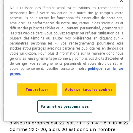
Nombre abondant
Nous utilisons des témoins (cookies) et traitons les renseignements
personnels liés à votre navigation sur notre site (y compris votre
adresse IP) pour activer les fonctionnalités essentielles de notre site,
améliorer les performances de notre site, recueillir des statistiques et
diffuser des publicités ciblées ou du contenu personnalisé, y compris sur
les sites web de tiers. Vous pouvez accepter ou refuser l’utilisation de la
Nombre naturel
dont la somme des
diviseurs
plupart des témoins ou ajuster vos préférences en cliquant sur «
propres
est supérieure au nombre lui-même.
paramètres personnalisés ». Vos renseignements pourraient être
stockés et/ou partagés avec nos partenaires publicitaires en dehors de
votre juridiction. Pour plus d’informations sur la manière dont nous
gérons les renseignements personnels, y compris vos droits d’accéder et
Tous les nombres naturels peuvent être classés dans
de corriger vos renseignements personnels et votre droit de retirer
votre consentement, veuillez consulter notre
politique sur la vie
l'une ou l'autre des trois classes suivantes :
privée.
nombres abondants,
nombres parfaits
,
Tout refuser
Autoriser tous les cookies
nombres déficients
.
Exemples
Paramètres personnalisés
Soit le nombre naturel 20. La somme de ses
diviseurs propres est 22, soit : 1 + 2 + 4 + 5 + 10 = 22.
Comme 22 > 20, alors 20 est donc un
nombre