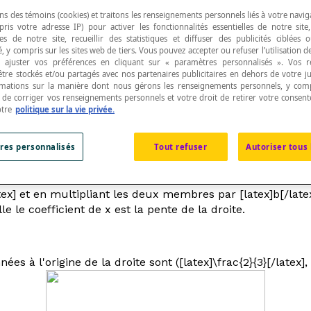
ns des témoins (cookies) et traitons les renseignements personnels liés à votre navig
pris votre adresse IP) pour activer les fonctionnalités essentielles de notre site
s de notre site, recueillir des statistiques et diffuser des publicités ciblées
, y compris sur les sites web de tiers. Vous pouvez accepter ou refuser l’utilisation d
 ajuster vos préférences en cliquant sur « paramètres personnalisés ». Vos 
être stockés et/ou partagés avec nos partenaires publicitaires en dehors de votre ju
 une équation qui présente les deux variables
x
et
rmations sur la manière dont nous gérons les renseignements personnels, y comp
 dans un plan cartésien. La forme symétrique se pr
t de corriger vos renseignements personnels et votre droit de retirer votre consent
otre
politique sur la vie privée.
res personnalisés
Tout refuser
Autoriser tous 
une droite ne permet pas de trouver directement la pente d'
] désigne la pente de la droite. Ce résultat est obtenu en i
latex] et en multipliant les deux membres par [latex]b[/late
lle le coefficient de
x
est la pente de la droite.
 à l'origine de la droite sont ([latex]\frac{2}{3}[/latex], 0)