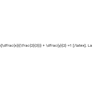
\dfrac{x}{(\frac{2}{3})} + \dfrac{y}{2} =1 [/latex]. La