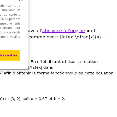
ation sur notre
, améliorer les
 ou du contenu
e la plupart des
renseignements
ridiction. Pour
y
en rapport avec l'
abscisse à l'origine
a
et
ris vos droits
ésente donc comme ceci : [latex]\dfrac{x}{a} +
ement, veuillez
les cookies
une droite. En effet, il faut utiliser la relation
solant [latex]y[/latex] dans
x] afin d'obtenir la forme fonctionnelle de cette équation
 et (0, 2), soit a = 0,67 et b = 2.