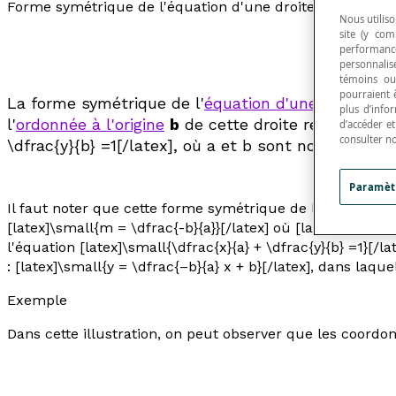
Forme symétrique de l'équation d'une droite
Nous utiliso
site (y com
performance
personnalisé
témoins ou
pourraient 
La forme symétrique de l'
équation d'une droite
est
plus d’info
l'
ordonnée à l'origine
b
de cette droite représentée
d’accéder e
consulter n
\dfrac{y}{b} =1[/latex], où
a
et
b
sont non nuls.
Paramèt
Il faut noter que cette forme symétrique de l'équation d'
[latex]\small{m = \dfrac{-b}{a}}[/latex] où [latex]m[/latex
l'équation [latex]\small{\dfrac{x}{a} + \dfrac{y}{b} =1}[/
: [latex]\small{y = \dfrac{–b}{a} x + b}[/latex], dans laque
Exemple
Dans cette illustration, on peut observer que les coordonnées