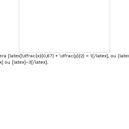
 [latex]\dfrac{x}{0,67} + \dfrac{y}{2} = 1[/latex], ou [latex]
] ou [latex]–3[/latex].