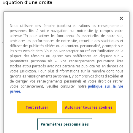
Équation d'une droite
Nous utilisons des témoins (cookies) et traitons les renseignements
personnels liés à votre navigation sur notre site (y compris votre
Équation algébrique
de la forme A
x
+ B
y
+ C = 0,
adresse IP) pour activer les fonctionnalités essentielles de notre site,
où A, B et C sont des nombres réels et où A et B
améliorer les performances de notre site, recueillir des statistiques et
diffuser des publicités ciblées ou du contenu personnalisé, y compris sur
ne sont pas simultanément nuls.
les sites web de tiers. Vous pouvez accepter ou refuser l’utilisation de la
plupart des témoins ou ajuster vos préférences en cliquant sur «
paramètres personnalisés ». Vos renseignements pourraient être
stockés et/ou partagés avec nos partenaires publicitaires en dehors de
Dans la
forme générale
de l'équation de la droite : A
x
+
votre juridiction. Pour plus d’informations sur la manière dont nous
B
y
+ C = 0, les paramètres A, B et C sont des nombres
gérons les renseignements personnels, y compris vos droits d’accéder et
de corriger vos renseignements personnels et votre droit de retirer
réels généralement non nuls car :
votre consentement, veuillez consulter notre
politique sur la vie
privée.
si A = 0, alors la droite est horizontale (parallèle à
l'axe de abscisses);
si B = 0, alors la droite est verticale (parallèle à l'axe
Tout refuser
Autoriser tous les cookies
des ordonnées);
si C = 0, alors la droite passe par l'origine (0, 0).
Paramètres personnalisés
Exemple