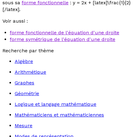
sous sa
forme fonctionnelle
:
y
= 2
x
+ [latex]\frac{1}{2}
[/latex].
Voir aussi :
forme fonctionnelle de l'équation d'une droite
forme symétrique de l'équation d'une droite
Recherche par thème
Algèbre
Arithmétique
Graphes
Géométrie
Logique et langage mathématique
Mathématiciens et mathématiciennes
Mesure
Modes de représentation