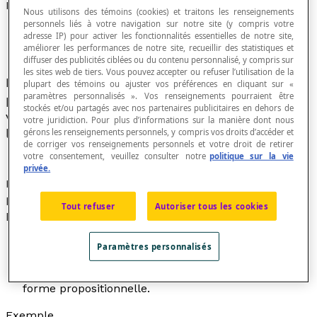
Forme propositionnelle
Nous utilisons des témoins (cookies) et traitons les renseignements
personnels liés à votre navigation sur notre site (y compris votre
adresse IP) pour activer les fonctionnalités essentielles de notre site,
améliorer les performances de notre site, recueillir des statistiques et
diffuser des publicités ciblées ou du contenu personnalisé, y compris sur
les sites web de tiers. Vous pouvez accepter ou refuser l’utilisation de la
Énoncé mathématique qui comprend une ou
plupart des témoins ou ajuster vos préférences en cliquant sur «
paramètres personnalisés ». Vos renseignements pourraient être
plusieurs variables et qui est vrai pour certaines
stockés et/ou partagés avec nos partenaires publicitaires en dehors de
valeurs attribuées à ces variables et faux dans
votre juridiction. Pour plus d’informations sur la manière dont nous
les autres cas.
gérons les renseignements personnels, y compris vos droits d’accéder et
de corriger vos renseignements personnels et votre droit de retirer
votre consentement, veuillez consulter notre
politique sur la vie
privée.
L'ensemble de définition des variables d'une forme
propositionnelle s'appelle le
référentiel
de cette forme
Tout refuser
Autoriser tous les cookies
propositionnelle.
Une expression comme « 3
x
– 5 = 7 » est une forme
Paramètres personnalisés
propositionnelle appelée une équation.
Une expression comme « 3
x
– 5 » n’est pas une
forme propositionnelle.
Exemple