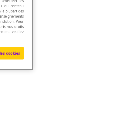
, améliorer les
 ou du contenu
e la plupart des
renseignements
ridiction. Pour
ris vos droits
ement, veuillez
les cookies