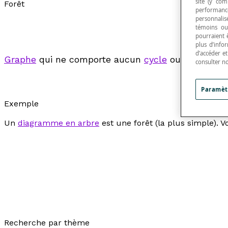
site (y com
Forêt
performance
personnalisé
témoins ou
pourraient 
plus d’info
d’accéder e
Graphe
qui ne comporte aucun
cycle
ou
circuit
.
consulter n
Paramèt
Exemple
Un
diagramme en arbre
est une forêt (la plus simple). V
Recherche par thème