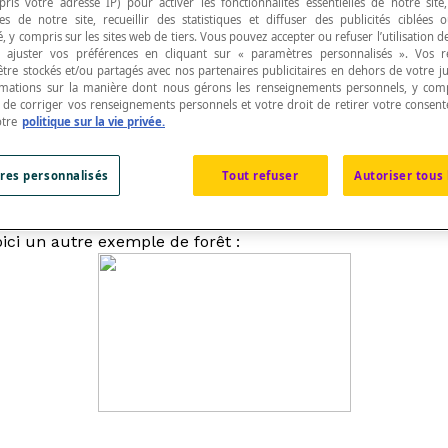
pris votre adresse IP) pour activer les fonctionnalités essentielles de notre site
s de notre site, recueillir des statistiques et diffuser des publicités ciblées
, y compris sur les sites web de tiers. Vous pouvez accepter ou refuser l’utilisation d
 ajuster vos préférences en cliquant sur « paramètres personnalisés ». Vos 
être stockés et/ou partagés avec nos partenaires publicitaires en dehors de votre ju
rmations sur la manière dont nous gérons les renseignements personnels, y comp
t de corriger vos renseignements personnels et votre droit de retirer votre consent
otre
politique sur la vie privée.
res personnalisés
Tout refuser
Autoriser tous 
oici un autre exemple de forêt :