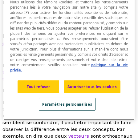
Droites orthogonales
Nous utilisons des témoins (cookies) et traitons les renseignements
personnels liés à votre navigation sur notre site (y compris votre
adresse IP) pour activer les fonctionnalités essentielles de notre site,
améliorer les performances de notre site, recueillir des statistiques et
diffuser des publicités ciblées ou du contenu personnalisé, y compris sur
les sites web de tiers. Vous pouvez accepter ou refuser l’utilisation de la
plupart des témoins ou ajuster vos préférences en cliquant sur «
Droites de l'espace qui sont
parallèles
à des
paramètres personnalisés ». Vos renseignements pourraient être
droites perpendiculaires
.
stockés et/ou partagés avec nos partenaires publicitaires en dehors de
votre juridiction. Pour plus d’informations sur la manière dont nous
gérons les renseignements personnels, y compris vos droits d’accéder et
de corriger vos renseignements personnels et votre droit de retirer
Des droites
orthogonales
ne sont pas nécessairement
votre consentement, veuillez consulter notre
politique sur la vie
privée.
sécantes
, mais des droites perpendiculaires sont
sécantes
, par définition.
Tout refuser
Autoriser tous les cookies
Note didactique
Même si, dans l'enseignement secondaire, où on
Paramètres personnalisés
s'intéresse principalement aux figures planes, les
notions de perpendicularité et d'orthogonalité
semblent se confondre, il peut être important de faire
observer la différence entre les deux concepts. Par
exemple, on dira que deux
vecteurs
sont orthogonaux