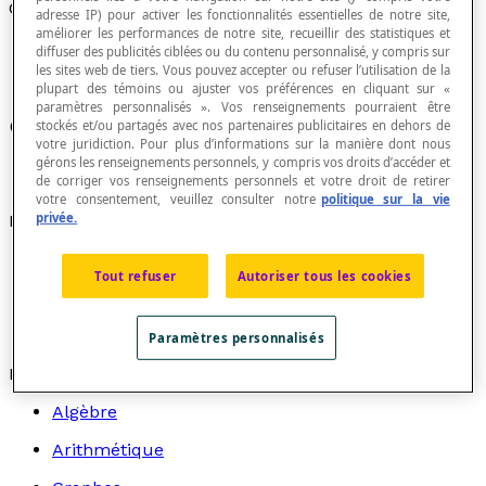
Coplanaires
adresse IP) pour activer les fonctionnalités essentielles de notre site,
améliorer les performances de notre site, recueillir des statistiques et
diffuser des publicités ciblées ou du contenu personnalisé, y compris sur
les sites web de tiers. Vous pouvez accepter ou refuser l’utilisation de la
plupart des témoins ou ajuster vos préférences en cliquant sur «
paramètres personnalisés ». Vos renseignements pourraient être
Qui appartiennent à un même
plan
.
stockés et/ou partagés avec nos partenaires publicitaires en dehors de
votre juridiction. Pour plus d’informations sur la manière dont nous
gérons les renseignements personnels, y compris vos droits d’accéder et
de corriger vos renseignements personnels et votre droit de retirer
votre consentement, veuillez consulter notre
politique sur la vie
privée.
Exemples
Des
droites parallèles
sont des droites coplanaires
Tout refuser
Autoriser tous les cookies
distantes.
Des
droites gauches
sont des droites qui
n'appartiennent pas à un même plan.
Paramètres personnalisés
Recherche par thème
Algèbre
Arithmétique