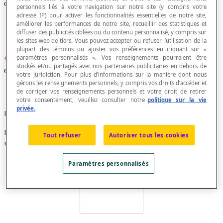
Chaine hamiltonienne
personnels liés à votre navigation sur notre site (y compris votre
adresse IP) pour activer les fonctionnalités essentielles de notre site,
améliorer les performances de notre site, recueillir des statistiques et
diffuser des publicités ciblées ou du contenu personnalisé, y compris sur
les sites web de tiers. Vous pouvez accepter ou refuser l’utilisation de la
plupart des témoins ou ajuster vos préférences en cliquant sur «
Chaine
qui passe une et une seule fois par
paramètres personnalisés ». Vos renseignements pourraient être
stockés et/ou partagés avec nos partenaires publicitaires en dehors de
chacun des sommets d’un
graphe
non orienté.
votre juridiction. Pour plus d’informations sur la manière dont nous
gérons les renseignements personnels, y compris vos droits d’accéder et
de corriger vos renseignements personnels et votre droit de retirer
votre consentement, veuillez consulter notre
politique sur la vie
privée.
Exemple
Dans le graphe ci-dessous, la chaine A-B-C-F-E-D est
Tout refuser
Autoriser tous les cookies
une chaine hamiltonienne.
Paramètres personnalisés