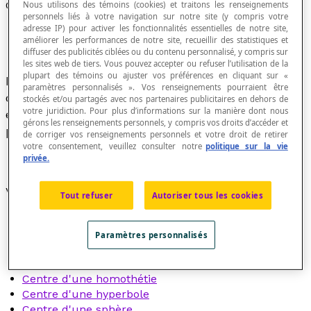
Centre
Nous utilisons des témoins (cookies) et traitons les renseignements
personnels liés à votre navigation sur notre site (y compris votre
adresse IP) pour activer les fonctionnalités essentielles de notre site,
améliorer les performances de notre site, recueillir des statistiques et
diffuser des publicités ciblées ou du contenu personnalisé, y compris sur
les sites web de tiers. Vous pouvez accepter ou refuser l’utilisation de la
plupart des témoins ou ajuster vos préférences en cliquant sur «
Point d'un objet caractérisé par la propriété
paramètres personnalisés ». Vos renseignements pourraient être
d'être à une égale
distance
de l'ensemble des
stockés et/ou partagés avec nos partenaires publicitaires en dehors de
votre juridiction. Pour plus d’informations sur la manière dont nous
éléments de cet objet ou de certains éléments
gérons les renseignements personnels, y compris vos droits d’accéder et
particuliers de cet objet.
de corriger vos renseignements personnels et votre droit de retirer
votre consentement, veuillez consulter notre
politique sur la vie
privée.
Voir aussi :
Tout refuser
Autoriser tous les cookies
Centre d'un arc de cercle
Centre d'un cercle
Paramètres personnalisés
Centre d'un polygone régulier
Centre d'un segment
Centre d'une homothétie
Centre d'une hyperbole
Centre d'une sphère