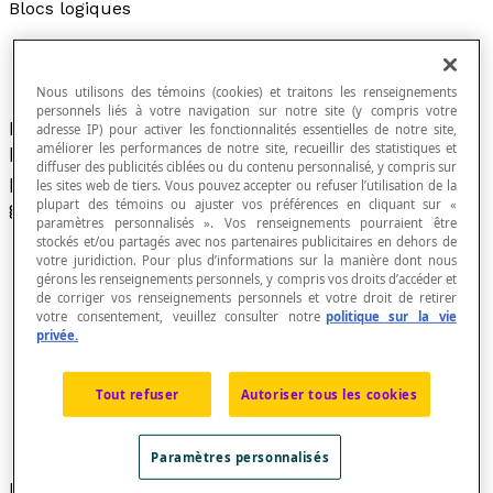
Blocs logiques
Nous utilisons des témoins (cookies) et traitons les renseignements
personnels liés à votre navigation sur notre site (y compris votre
Matériel didactique constitué d'un ensemble de
adresse IP) pour activer les fonctionnalités essentielles de notre site,
améliorer les performances de notre site, recueillir des statistiques et
blocs utilisés en mathématique et formé de
diffuser des publicités ciblées ou du contenu personnalisé, y compris sur
plusieurs objets de forme, couleur, épaisseur et
les sites web de tiers. Vous pouvez accepter ou refuser l’utilisation de la
plupart des témoins ou ajuster vos préférences en cliquant sur «
grandeur distinctes.
paramètres personnalisés ». Vos renseignements pourraient être
stockés et/ou partagés avec nos partenaires publicitaires en dehors de
votre juridiction. Pour plus d’informations sur la manière dont nous
gérons les renseignements personnels, y compris vos droits d’accéder et
de corriger vos renseignements personnels et votre droit de retirer
votre consentement, veuillez consulter notre
politique sur la vie
privée.
Tout refuser
Autoriser tous les cookies
Paramètres personnalisés
Les blocs logiques ont été introduits dans le courant