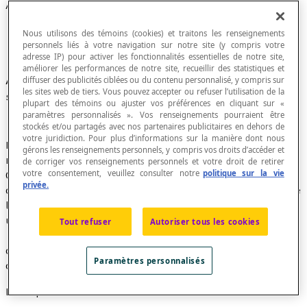
Arithmétique modulaire
Nous utilisons des témoins (cookies) et traitons les renseignements
personnels liés à votre navigation sur notre site (y compris votre
adresse IP) pour activer les fonctionnalités essentielles de notre site,
améliorer les performances de notre site, recueillir des statistiques et
Application de l'
arithmétique
élémentaire à des
diffuser des publicités ciblées ou du contenu personnalisé, y compris sur
les sites web de tiers. Vous pouvez accepter ou refuser l’utilisation de la
systèmes finis de
nombres entiers
.
plupart des témoins ou ajuster vos préférences en cliquant sur «
paramètres personnalisés ». Vos renseignements pourraient être
stockés et/ou partagés avec nos partenaires publicitaires en dehors de
votre juridiction. Pour plus d’informations sur la manière dont nous
Dans le système modulo
n
ou système restreint aux
gérons les renseignements personnels, y compris vos droits d’accéder et
nombres entiers inférieurs à
n
, on utilise les nombres
de corriger vos renseignements personnels et votre droit de retirer
votre consentement, veuillez consulter notre
politique sur la vie
0, 1, 2, 3, 4, ..., (
n
– 1). Les opérations arithmétiques
privée.
définies dans ce système sont les mêmes que celles de
l'arithmétique élémentaire, sauf que les nombres
utilisés ne peuvent être supérieurs à (
n
– 1).
Tout refuser
Autoriser tous les cookies
Lorsqu'un résultat devrait être supérieur à (
n
– 1), on
divise ce résultat par
n
et on utilise le reste de cette
Paramètres personnalisés
division comme résultat de l'opération.
Exemple