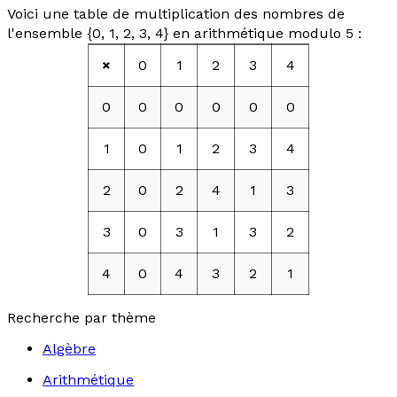
Voici une table de multiplication des nombres de
l'ensemble {0, 1, 2, 3, 4} en arithmétique modulo 5 :
×
0
1
2
3
4
0
0
0
0
0
0
1
0
1
2
3
4
2
0
2
4
1
3
3
0
3
1
3
2
4
0
4
3
2
1
Recherche par thème
Algèbre
Arithmétique