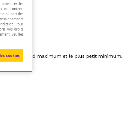
, améliorer les
 ou du contenu
e la plupart des
renseignements
ridiction. Pour
ris vos droits
ement, veuillez
les cookies
ntre le plus grand maximum et le plus petit minimum.