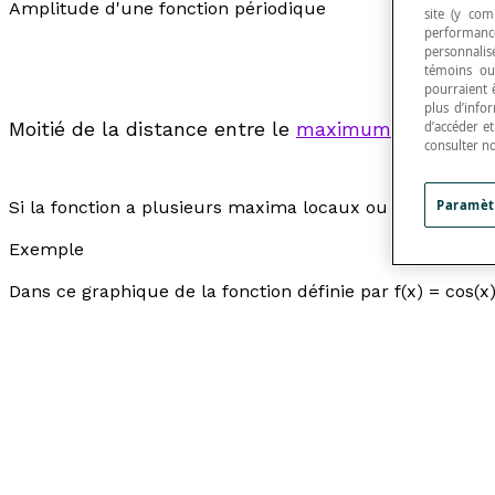
Amplitude d'une fonction périodique
site (y com
performance
personnalisé
témoins ou
pourraient 
plus d’info
Moitié de la distance entre le
maximum
et le
min
d’accéder e
consulter n
Paramèt
Si la fonction a plusieurs maxima locaux ou plusieurs m
Exemple
Dans ce graphique de la fonction définie par
f
(
x
) = cos(
x