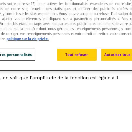
pris votre adresse IP) pour activer les fonctionnalités essentielles de notre site
s de notre site, recueillir des statistiques et diffuser des publicités ciblées
, y compris sur les sites web de tiers. Vous pouvez accepter ou refuser l’utilisation d
 ajuster vos préférences en cliquant sur « paramètres personnalisés ». Vos 
être stockés et/ou partagés avec nos partenaires publicitaires en dehors de votre ju
rmations sur la manière dont nous gérons les renseignements personnels, y comp
imum
d'une fonction périodique.
t de corriger vos renseignements personnels et votre droit de retirer votre consent
otre
politique sur la vie privée.
res personnalisés
Tout refuser
Autoriser tous 
inima locaux, l'amplitude est la moitié de la distance e
), on voit que l'amplitude de la fonction est égale à 1.