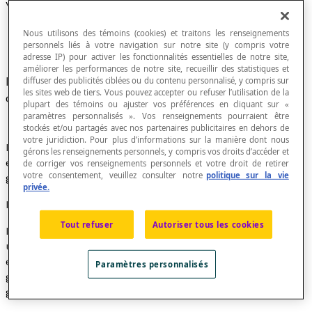
Variation
Nous utilisons des témoins (cookies) et traitons les renseignements
personnels liés à votre navigation sur notre site (y compris votre
adresse IP) pour activer les fonctionnalités essentielles de notre site,
améliorer les performances de notre site, recueillir des statistiques et
Écart entre deux valeurs numériques d'une
diffuser des publicités ciblées ou du contenu personnalisé, y compris sur
les sites web de tiers. Vous pouvez accepter ou refuser l’utilisation de la
quantité variable.
plupart des témoins ou ajuster vos préférences en cliquant sur «
paramètres personnalisés ». Vos renseignements pourraient être
stockés et/ou partagés avec nos partenaires publicitaires en dehors de
votre juridiction. Pour plus d’informations sur la manière dont nous
Modèle mathématique qui décrit le mieux les écarts
gérons les renseignements personnels, y compris vos droits d’accéder et
entre les valeurs des coordonnées des points du
de corriger vos renseignements personnels et votre droit de retirer
votre consentement, veuillez consulter notre
politique sur la vie
graphique cartésien d'une relation.
privée.
Note didactique
Tout refuser
Autoriser tous les cookies
Par raccourci de langage, on appelle parfois
variation
une
relation de variation
d'un certain type. Par
exemple, il arrive que certains auteurs écrivent «
le
Paramètres personnalisés
graphique d'une variation directe est ...
» pour «
le
graphique d'une relation de variation directe est ...
».