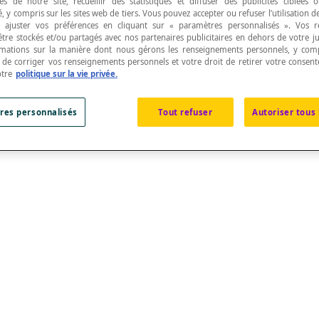
s de notre site, recueillir des statistiques et diffuser des publicités ciblées
, y compris sur les sites web de tiers. Vous pouvez accepter ou refuser l’utilisation d
 ajuster vos préférences en cliquant sur « paramètres personnalisés ». Vos 
être stockés et/ou partagés avec nos partenaires publicitaires en dehors de votre ju
rmations sur la manière dont nous gérons les renseignements personnels, y comp
t de corriger vos renseignements personnels et votre droit de retirer votre consent
otre
politique sur la vie privée.
.
res personnalisés
Tout refuser
Autoriser tous 