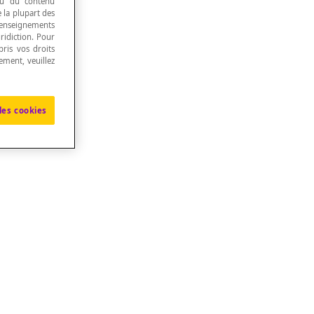
 ou du contenu
e la plupart des
renseignements
ridiction. Pour
ris vos droits
ement, veuillez
les cookies