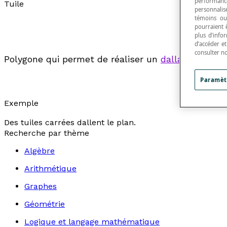
performance
Tuile
personnalisé
témoins ou
pourraient 
plus d’info
d’accéder e
consulter n
Polygone qui permet de réaliser un
dallage
du plan
Paramèt
Exemple
Des tuiles carrées dallent le plan.
Recherche par thème
Algèbre
Arithmétique
Graphes
Géométrie
Logique et langage mathématique