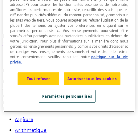
Troncature
adresse IP) pour activer les fonctionnalités essentielles de notre site,
améliorer les performances de notre site, recueillir des statistiques et
diffuser des publicités ciblées ou du contenu personnalisé, y compris sur
les sites web de tiers. Vous pouvez accepter ou refuser l’utilisation de la
plupart des témoins ou ajuster vos préférences en cliquant sur «
paramètres personnalisés ». Vos renseignements pourraient être
Nombre résultat d'une
approximation par
stockés et/ou partagés avec nos partenaires publicitaires en dehors de
votre juridiction. Pour plus d’informations sur la manière dont nous
troncation
.
gérons les renseignements personnels, y compris vos droits d’accéder et
de corriger vos renseignements personnels et votre droit de retirer
votre consentement, veuillez consulter notre
politique sur la vie
privée.
Exemple
Tout refuser
Autoriser tous les cookies
Le nombre 3,1415 est une approximation par troncation
au dix-millième du nombre irrationnel π alors que le
nombre 3,1416 en est un
arrondissement
au dix-
Paramètres personnalisés
millième près.
Recherche par thème
Algèbre
Arithmétique