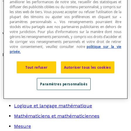
Troncation
améliorer les performances de notre site, recueillir des statistiques et
diffuser des publicités ciblées ou du contenu personnalisé, y compris sur
les sites web de tiers. Vous pouvez accepter ou refuser l’utilisation de la
plupart des témoins ou ajuster vos préférences en cliquant sur «
paramètres personnalisés ». Vos renseignements pourraient être
stockés et/ou partagés avec nos partenaires publicitaires en dehors de
votre juridiction. Pour plus d’informations sur la manière dont nous
Voir
approximation par troncation
.
gérons les renseignements personnels, y compris vos droits d’accéder et
de corriger vos renseignements personnels et votre droit de retirer
votre consentement, veuillez consulter notre
politique sur la vie
privée.
Recherche par thème
Algèbre
Tout refuser
Autoriser tous les cookies
Arithmétique
Paramètres personnalisés
Graphes
Géométrie
Logique et langage mathématique
Mathématiciens et mathématiciennes
Mesure