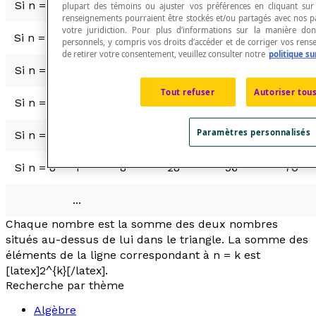
Si
n
= 3
1
3
plupart des témoins ou ajuster vos préférences en cliquant sur
renseignements pourraient être stockés et/ou partagés avec nos pa
votre juridiction. Pour plus d’informations sur la manière d
Si
n
= 4
1
4
6
personnels, y compris vos droits d’accéder et de corriger vos rens
de retirer votre consentement, veuillez consulter notre
politique sur
Si
n
= 5
1
5
10
Tout refuser
Autoriser tous
Si
n
= 6
1
6
15
20
Paramètres personnalisés
Si
n
= 7
1
7
21
35
Si
n
= 8
1
8
28
56
70
...
Chaque nombre est la somme des deux nombres
situés au-dessus de lui dans le triangle. La somme des
éléments de la ligne correspondant à
n
=
k
est
[latex]2^{k}[/latex].
Recherche par thème
Algèbre