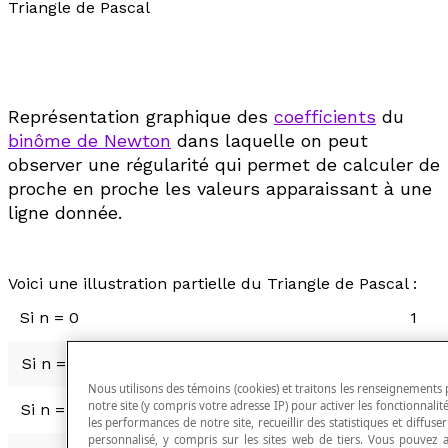
Triangle de Pascal
Représentation graphique des
coefficients
du
binôme de Newton
dans laquelle on peut
observer une régularité qui permet de calculer de
proche en proche les valeurs apparaissant à une
ligne donnée.
Voici une illustration partielle du Triangle de Pascal :
Si
n
= 0
1
Si
n
= 1
1
Nous utilisons des témoins (cookies) et traitons les renseignements 
notre site (y compris votre adresse IP) pour activer les fonctionnalité
Si
n
= 2
1
2
les performances de notre site, recueillir des statistiques et diffuse
personnalisé, y compris sur les sites web de tiers. Vous pouvez ac