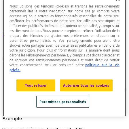
Trapèze rectangle
Nous utilisons des témoins (cookies) et traitons les renseignements
personnels liés à votre navigation sur notre site (y compris votre
adresse IP) pour activer les fonctionnalités essentielles de notre site,
améliorer les performances de notre site, recueillir des statistiques et
diffuser des publicités ciblées ou du contenu personnalisé, y compris sur
les sites web de tiers. Vous pouvez accepter ou refuser l’utilisation de la
Trapèze
qui possède au moins un angle droit.
plupart des témoins ou ajuster vos préférences en cliquant sur «
paramètres personnalisés ». Vos renseignements pourraient être
stockés et/ou partagés avec nos partenaires publicitaires en dehors de
votre juridiction. Pour plus d’informations sur la manière dont nous
gérons les renseignements personnels, y compris vos droits d’accéder et
Propriétés
de corriger vos renseignements personnels et votre droit de retirer
votre consentement, veuillez consulter notre
politique sur la vie
Puisqu'une droite
d
perpendiculaire à une droite
e
privée.
est aussi perpendiculaire à toute droite parallèle
à
e
, il en résulte que si un trapèze comporte au
Tout refuser
Autoriser tous les cookies
moins un angle droit, alors il en possède toujours au
moins deux.
Les angles adjacents non droits d'un trapèze isocèle
Paramètres personnalisés
sont
supplémentaires
.
Exemple