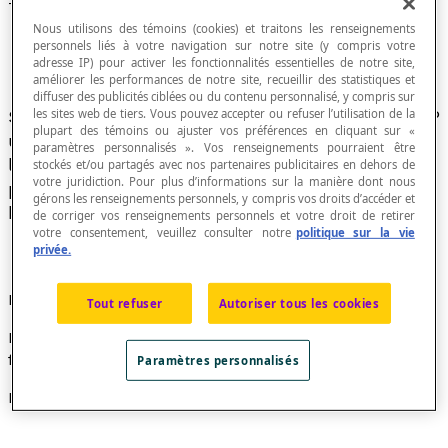
Trace d'une homothétie
Nous utilisons des témoins (cookies) et traitons les renseignements
personnels liés à votre navigation sur notre site (y compris votre
adresse IP) pour activer les fonctionnalités essentielles de notre site,
améliorer les performances de notre site, recueillir des statistiques et
diffuser des publicités ciblées ou du contenu personnalisé, y compris sur
les sites web de tiers. Vous pouvez accepter ou refuser l’utilisation de la
Si
h
est une
homothétie
de centre O du plan et P
plupart des témoins ou ajuster vos préférences en cliquant sur «
un point de ce plan, on appelle trace de
paramètres personnalisés ». Vos renseignements pourraient être
l'homothétie
h
toute droite qui passe par un
stockés et/ou partagés avec nos partenaires publicitaires en dehors de
votre juridiction. Pour plus d’informations sur la manière dont nous
point P et par son image
h
(P) par cette
gérons les renseignements personnels, y compris vos droits d’accéder et
homothétie.
de corriger vos renseignements personnels et votre droit de retirer
votre consentement, veuillez consulter notre
politique sur la vie
privée.
Propriété
Tout refuser
Autoriser tous les cookies
L'ensemble des traces d'une homothétie de centre O
forme un
faisceau de droites
concourantes en O.
Paramètres personnalisés
Exemple