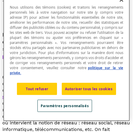
Théorie des graphes
Nous utilisons des témoins (cookies) et traitons les renseignements
personnels liés à votre navigation sur notre site (y compris votre
adresse IP) pour activer les fonctionnalités essentielles de notre site,
améliorer les performances de notre site, recueillir des statistiques et
diffuser des publicités ciblées ou du contenu personnalisé, y compris sur
les sites web de tiers. Vous pouvez accepter ou refuser l’utilisation de la
Discipline mathématique et informatique qui
plupart des témoins ou ajuster vos préférences en cliquant sur «
étudie les représentations de situations portant
paramètres personnalisés ». Vos renseignements pourraient être
stockés et/ou partagés avec nos partenaires publicitaires en dehors de
sur des relations entre des objets à l'aide de
votre juridiction. Pour plus d’informations sur la manière dont nous
graphes
.
gérons les renseignements personnels, y compris vos droits d’accéder et
de corriger vos renseignements personnels et votre droit de retirer
votre consentement, veuillez consulter notre
politique sur la vie
privée.
Ces représentations constituent des modèles abstraits
de réseaux reliant ces objets. Ces modèles sont
Tout refuser
Autoriser tous les cookies
constitués par la donnée de « points », appelés des
sommets
, et de « liens » entre ces points, appelés
arcs
ou
arêtes
selon que le graphe est
orienté
ou non. Les
Paramètres personnalisés
méthodes utilisées pour résoudre des problèmes de ce
domaine ont des applications dans tous les domaines
où intervient la notion de réseau : réseau social, réseau
informatique, télécommunications, etc. On fait