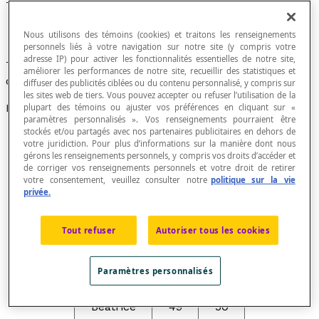
Tableau de corrélation
Nous utilisons des témoins (cookies) et traitons les renseignements
personnels liés à votre navigation sur notre site (y compris votre
adresse IP) pour activer les fonctionnalités essentielles de notre site,
Tableau qui présente les valeurs d'une distribution à
améliorer les performances de notre site, recueillir des statistiques et
deux
caractères statistiques
.
diffuser des publicités ciblées ou du contenu personnalisé, y compris sur
les sites web de tiers. Vous pouvez accepter ou refuser l’utilisation de la
Exemple
plupart des témoins ou ajuster vos préférences en cliquant sur «
paramètres personnalisés ». Vos renseignements pourraient être
stockés et/ou partagés avec nos partenaires publicitaires en dehors de
e
Résultats des élèves de 6
année à deux examens
votre juridiction. Pour plus d’informations sur la manière dont nous
différents notés sur 50 points
gérons les renseignements personnels, y compris vos droits d’accéder et
de corriger vos renseignements personnels et votre droit de retirer
votre consentement, veuillez consulter notre
politique sur la vie
Élèves
Note
Note
privée.
1
2
Tout refuser
Autoriser tous les cookies
Alain
42
38
Paramètres personnalisés
Axel
38
46
Béatrice
49
50