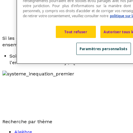
renseignements pourraient être stockés et/ou partagés avec nos part
votre juridiction. Pour plus d’informations sur la manière don
personnels, y compris vos droits d’accéder et de corriger vos rensei
de retirer votre consentement, veuillez consulter notre
politique sur l
Tout refuser
Autoriser tous 
Si les deux inéquations sont compatibles, alors il y a un
ensemble solution.
Paramètres personnalisés
Soit les inéquations suivantes :
x
> 1 et
x
< 3;
l'ensemble solution est ]1, 3[.
Recherche par thème
Algèbre