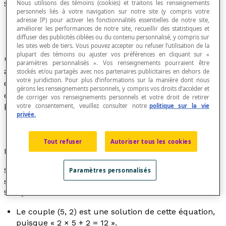
Solution d'une équation
Nous utilisons des témoins (cookies) et traitons les renseignements
personnels liés à votre navigation sur notre site (y compris votre
adresse IP) pour activer les fonctionnalités essentielles de notre site,
améliorer les performances de notre site, recueillir des statistiques et
diffuser des publicités ciblées ou du contenu personnalisé, y compris sur
les sites web de tiers. Vous pouvez accepter ou refuser l’utilisation de la
plupart des témoins ou ajuster vos préférences en cliquant sur «
Chacune des valeurs que l'on peut substituer
paramètres personnalisés ». Vos renseignements pourraient être
aux
variables
d'une équation de manière à
stockés et/ou partagés avec nos partenaires publicitaires en dehors de
votre juridiction. Pour plus d’informations sur la manière dont nous
obtenir une égalité vraie. L'ensemble de toutes
gérons les renseignements personnels, y compris vos droits d’accéder et
ces valeurs s'appelle l'
ensemble solution
de
de corriger vos renseignements personnels et votre droit de retirer
l'équation.
votre consentement, veuillez consulter notre
politique sur la vie
privée.
Tout refuser
Autoriser tous les cookies
Exemple
Soit l'équation « 2
x
+
y
= 12 » dont les variables
x
et
y
Paramètres personnalisés
sont définies dans l'ensemble E = {0, 1, 2, 3, 4, 5, 6, 7, 8,
9, 10}.
Le couple (5, 2) est une solution de cette équation,
puisque « 2 × 5 + 2 = 12 ».