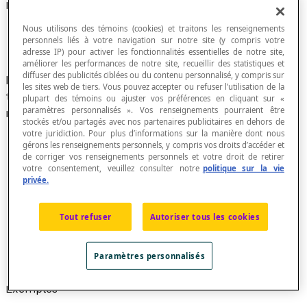
Relation réflexive
Nous utilisons des témoins (cookies) et traitons les renseignements
personnels liés à votre navigation sur notre site (y compris votre
adresse IP) pour activer les fonctionnalités essentielles de notre site,
améliorer les performances de notre site, recueillir des statistiques et
diffuser des publicités ciblées ou du contenu personnalisé, y compris sur
Relation définie dans un ensemble E telle que
les sites web de tiers. Vous pouvez accepter ou refuser l’utilisation de la
tout élément
x
de E soit en relation avec lui-
plupart des témoins ou ajuster vos préférences en cliquant sur «
paramètres personnalisés ». Vos renseignements pourraient être
même.
stockés et/ou partagés avec nos partenaires publicitaires en dehors de
votre juridiction. Pour plus d’informations sur la manière dont nous
gérons les renseignements personnels, y compris vos droits d’accéder et
de corriger vos renseignements personnels et votre droit de retirer
votre consentement, veuillez consulter notre
politique sur la vie
Le
diagramme sagittal
d'une relation réflexive dans
privée.
un ensemble E comporte ainsi des
boucles
en
chacun de ses points.
Une relation dans un ensemble E qui ne comporte
Tout refuser
Autoriser tous les cookies
aucune boucle est dite
antiréflexive
alors qu'une
relation dans E qui est ni réflexive ni antiréflexive et
Paramètres personnalisés
dite
non réflexive
.
Exemples